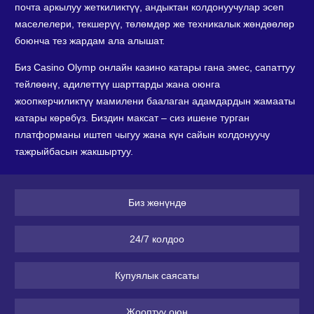
почта аркылуу жеткиликтүү, андыктан колдонуучулар эсеп
маселелери, текшерүү, төлөмдөр же техникалык жөндөөлөр
боюнча тез жардам ала алышат.
Биз Casino Olymp онлайн казино катары гана эмес, сапаттуу
тейлөөнү, адилеттүү шарттарды жана оюнга
жоопкерчиликтүү мамилени баалаган адамдардын жамааты
катары көрөбүз. Биздин максат – сиз ишене турган
платформаны иштеп чыгуу жана күн сайын колдонуучу
тажрыйбасын жакшыртуу.
Биз жөнүндө
24/7 колдоо
Купуялык саясаты
Жооптуу оюн